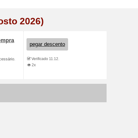
osto 2026)
ompra
pegar descento
Verificado 11.12.
essário.
2x