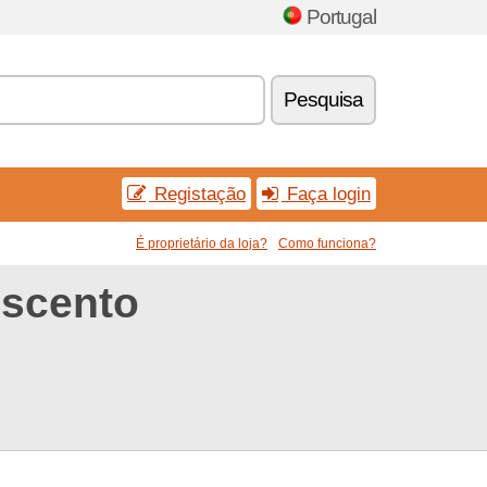
Portugal
Pesquisa
Registação
Faça login
É proprietário da loja?
Como funciona?
escento