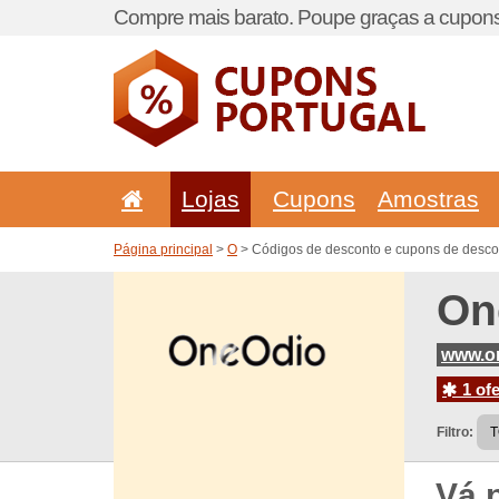
Compre mais barato. Poupe graças a cupons
Lojas
Cupons
Amostras
Página principal
>
O
> Códigos de desconto e cupons de desco
On
www.o
1 ofe
Filtro:
Vá 