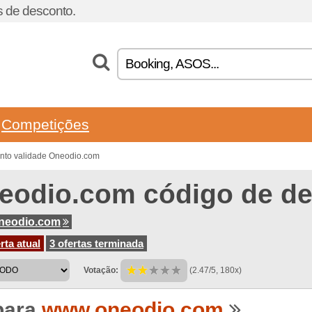
 de desconto.
Competições
nto validade Oneodio.com
eodio.com código de d
neodio.com
rta atual
3 ofertas terminada
Votação:
(2.47/5, 180x)
para
www.oneodio.com