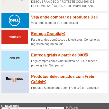
Descontos e promoç
Código Onedirect sac
56% funcionou
Códigos
Aproveite o cupão e receba sa
encomendas com o valor mín