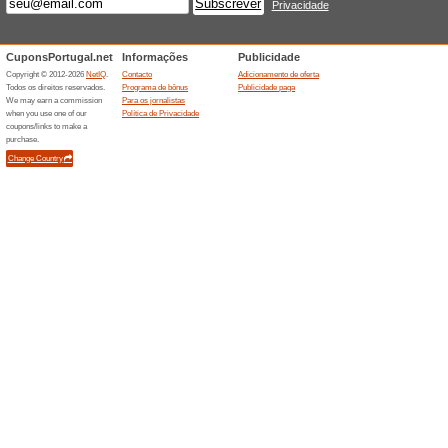
Experimente gratuit
54% funcionou
Promocionai
Experimente gratuitamente a 
Ofertas outlet até -50
56% funcionou
Promocionai
Passe pelo outlet da loja e 