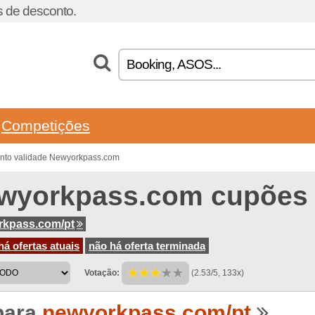
 de desconto.
Competições
onto validade Newyorkpass.com
wyorkpass.com cupões
rkpass.com/pt
á ofertas atuais
não há oferta terminada
Votação:
(2.53/5, 133x)
para
newyorkpass.com/pt