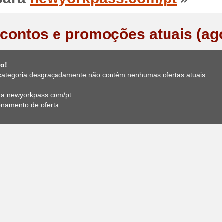
contos e promoções atuais (ag
ro!
categoria desgraçadamente não contém nenhumas ofertas atuais.
e a newyorkpass.com/pt
onamento de oferta