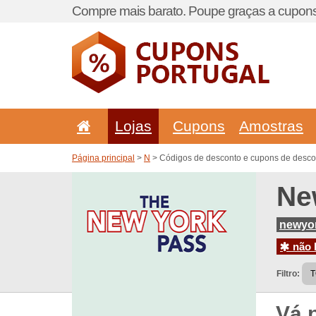
Compre mais barato. Poupe graças a cupons
Lojas
Cupons
Amostras
Página principal
>
N
> Códigos de desconto e cupons de desc
Ne
newyo
não h
Filtro:
Vá 