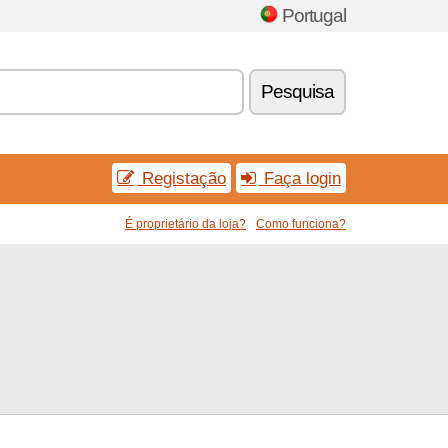
Portugal
Pesquisa
Registação
Faça login
É proprietário da loja?
Como funciona?