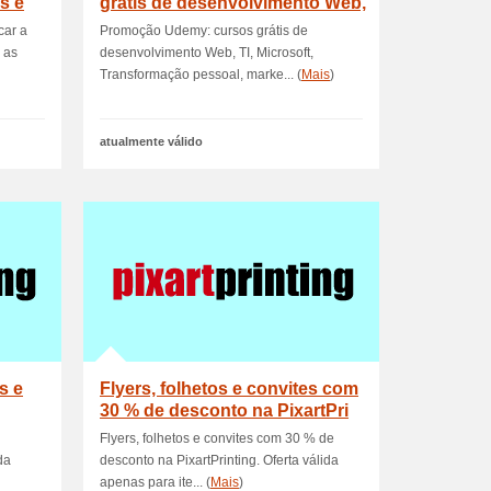
s e
grátis de desenvolvimento Web,
TI, Mi
car a
Promoção Udemy: cursos grátis de
 as
desenvolvimento Web, TI, Microsoft,
Transformação pessoal, marke... (
Mais
)
atualmente válido
s e
Flyers, folhetos e convites com
30 % de desconto na PixartPri
Flyers, folhetos e convites com 30 % de
da
desconto na PixartPrinting. Oferta válida
apenas para ite... (
Mais
)