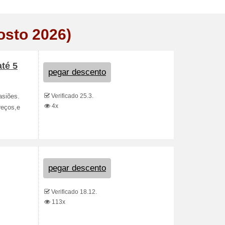
osto 2026)
té 5
pegar descento
Verificado 25.3.
asiões.
4x
reços,e
pegar descento
Verificado 18.12.
113x