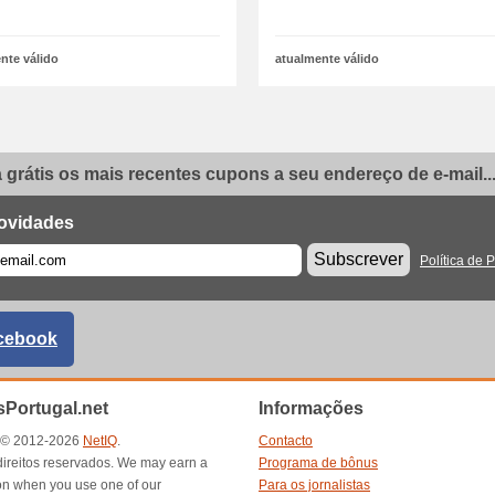
nte válido
atualmente válido
grátis os mais recentes cupons a seu endereço de e-mail..
ovidades
Subscrever
Política de 
cebook
Portugal.net
Informações
t © 2012-2026
NetIQ
.
Contacto
direitos reservados. We may earn a
Programa de bônus
n when you use one of our
Para os jornalistas