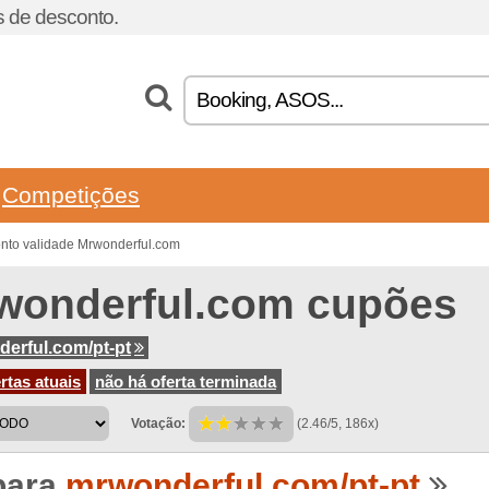
 de desconto.
Competições
nto validade Mrwonderful.com
wonderful.com cupões
erful.com/pt-pt
rtas atuais
não há oferta terminada
Votação:
(2.46/5, 186x)
para
mrwonderful.com/pt-pt