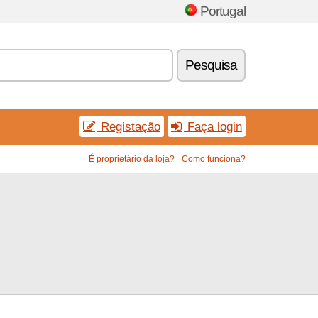
Portugal
Pesquisa
Registação
Faça login
É proprietário da loja?
Como funciona?