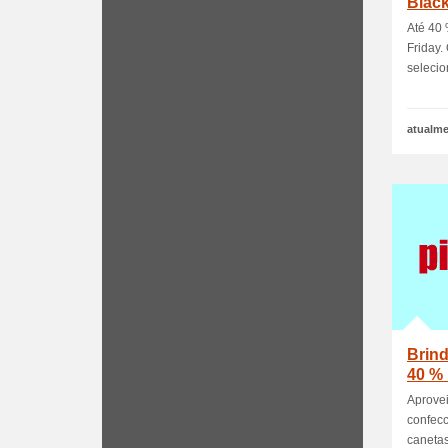
Black
Até 40 
Friday.
selecio
atualme
Brind
40 % 
Aprovei
confecc
canetas,