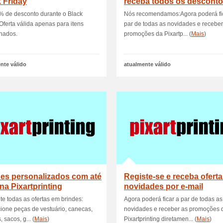
 Friday
receba todos os desconto
ofert
% de desconto durante o Black
Nós recomendamos:Agora poderá fi
 Oferta válida apenas para itens
par de todas as novidades e receber
nados.
promoções da Pixartp... (
Mais
)
nte válido
atualmente válido
es personalizados com até
Registe-se e receba oferta
na Pixartprinting
novidades por e-mail
te todas as ofertas em brindes:
Agora poderá ficar a par de todas as
ione peças de vestuário, canecas,
novidades e receber as promoções 
 sacos, g... (
Mais
)
Pixartprinting diretamen... (
Mais
)