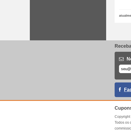
atualme
Receba 
N
Fa
Cupons
Copyrigh
Todos os 
commissio