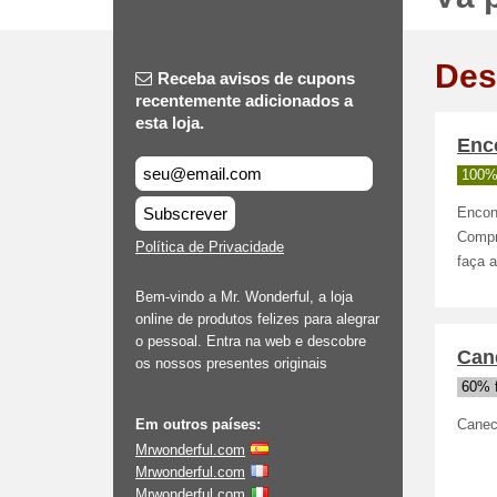
Des
Receba avisos de cupons
recentemente adicionados a
esta loja.
Enco
100%
Subscrever
Encon
Compr
Política de Privacidade
faça a
Bem-vindo a Mr. Wonderful, a loja
online de produtos felizes para alegrar
o pessoal. Entra na web e descobre
Can
os nossos presentes originais
60% 
Em outros países:
Canec
Mrwonderful.com
Mrwonderful.com
Mrwonderful.com