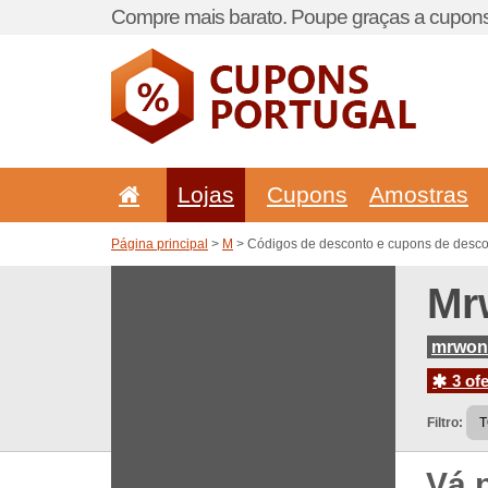
Compre mais barato. Poupe graças a cupons
Lojas
Cupons
Amostras
Página principal
>
M
> Códigos de desconto e cupons de desco
Mr
mrwond
3 ofe
Filtro:
Vá 