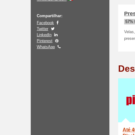
Pre
Compartilhar:
57% 
Facebook
Twitter
Velas,
LinkedIn
presen
Pinterest
WhatsApp
Des
Até 4