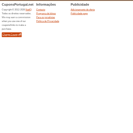
Descontos e promoç
Se inscreva para rec
% of
100% funcionou
Promociona
Se inscreva para receber e-m
primeira compra. Válido apena