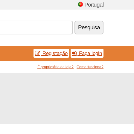
Portugal
Pesquisa
Registação
Faça login
É proprietário da loja?
Como funciona?