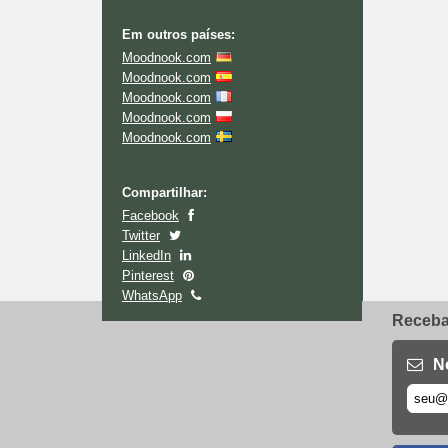
Em outros países:
Moodnook.com
Moodnook.com
Moodnook.com
Moodnook.com
Moodnook.com
Compartilhar:
Facebook
Twitter
LinkedIn
Pinterest
WhatsApp
Receba 
N