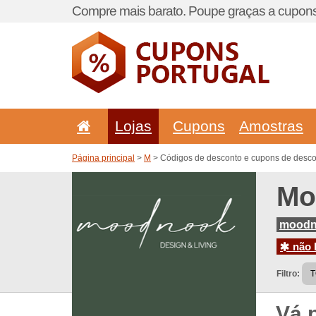
Compre mais barato. Poupe graças a cupons
Lojas
Cupons
Amostras
Página principal
>
M
> Códigos de desconto e cupons de desc
Mo
moodn
não h
Filtro:
Vá 