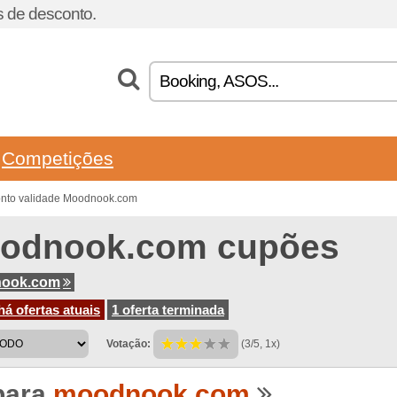
 de desconto.
Competições
onto validade Moodnook.com
odnook.com cupões
ook.com
á ofertas atuais
1 oferta terminada
Votação:
(3/5, 1x)
para
moodnook.com