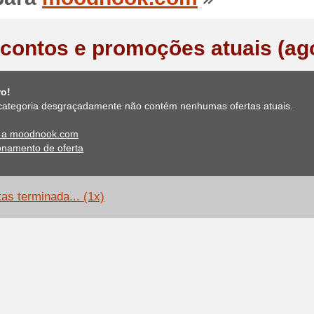
contos e promoções atuais (ag
ro!
categoria desgraçadamente não contém nenhumas ofertas atuais.
e a moodnook.com
onamento de oferta
tas terminada... (1x)