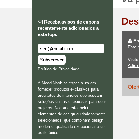
Des
Receba avisos de cupons
recentemente adicionados a
esta loja.
Er
Esta 
Visit
Subscrever
Adici
Política de Privacidade
A Mood Nook se especializa em
Ofer
fornecer produtos exclusivos para
arquitetos de interiores que buscam
soluções únicas e luxuosas para seus
projetos. Nossa oferta inclui
elementos de design cuidadosamente
selecionados, que combinam design
moderno, qualidade excepcional e um
estilo único.