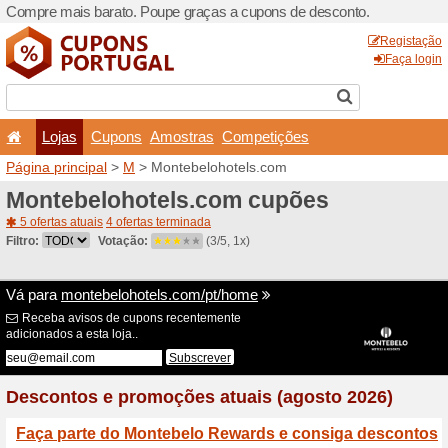
Compre mais barato. Poupe
Lojas
Cupons
Amo
Página principal
>
M
> Mont