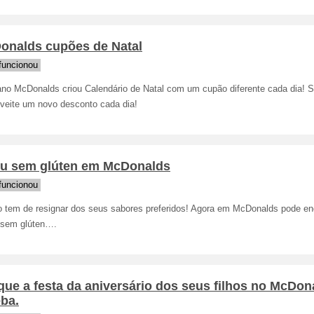
onalds cupões de Natal
funcionou
ano McDonalds criou Calendário de Natal com um cupão diferente cada dia! Si
oveite um novo desconto cada dia!
u sem glúten em McDonalds
funcionou
o tem de resignar dos seus sabores preferidos! Agora em McDonalds pode en
sem glúten….
ue a festa da aniversário dos seus filhos no McDon
ba.