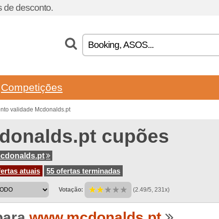
 de desconto.
Competições
nto validade Mcdonalds.pt
donalds.pt cupões
cdonalds.pt
ertas atuais
55 ofertas terminadas
Votação:
(2.49/5, 231x)
para
www.mcdonalds.pt