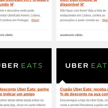
undo
disponível
link e descubra onde pode
Não fique com fome! Veja a lista de
dar UberEats! Aveiro, Lisboa,
restaurantes em Lisboa, confira as
 Coimbra em Portugal... (
Mais
)
promoções e pede comida ao... (
Mai
nte válido
atualmente válido
desconto Uber Eats: ganhe
Cupão Uber Eats: receba 
o indicar um amigo
% de desconto na sua con
ufruir desta oferta basta entrar na
Descarregue a App da Uber Eats, cr
ta pela App, clicar no canto inferior
conta e pronto! Receberá cupões e