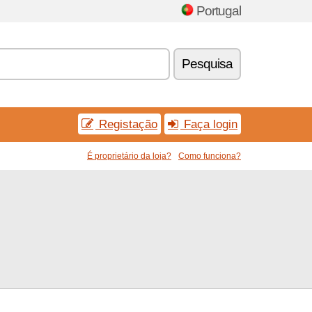
Portugal
Pesquisa
Registação
Faça login
É proprietário da loja?
Como funciona?