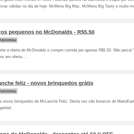
sivas válidas no dia de hoje: McMenu Big Mac, McMenu Big Tasty e muito ma
ços pequenos no McDonalds - R$5,50
funcionou
eite a oferta do McDonalds e compre comida por apenas R$5,50. Não perca! 
tos em oferta.….
nche feliz - novos brinquedos grátis
funcionou
ra novos brinquedos da McLanche Feliz. Desta vez são bonecos de MarioKart
etite!.