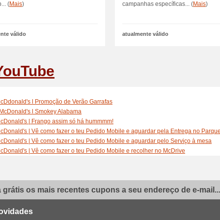
... (
Mais
)
campanhas específicas... (
Mais
)
nte válido
atualmente válido
YouTube
cDdonald's l Promoção de Verão Garrafas
McDonald's l Smokey Alabama
cDonald's | Frango assim só há hummmm!
cDonald's | Vê como fazer o teu Pedido Mobile e aguardar pela Entrega no Parqu
cDonald's | Vê como fazer o teu Pedido Mobile e aguardar pelo Serviço à mesa
cDonald's | Vê como fazer o teu Pedido Mobile e recolher no McDrive
cDonald's | Vê como fazer o teu Pedido Mobile e recolher o teu pedido no Balcão
McDonald's | A quem fazemos bem: Raquel & Santiago
McDonald's | Pedidos Mobile - Pede mais tempo para a tua vida
grátis os mais recentes cupons a seu endereço de e-mail..
McDonald's | As nossas pessoas: Vanessa Gomes
McDonald's | Os nossos fornecedores
cDonald's | Os nossos fornecedores: Mendes Gonçalves e os seus molhos
ovidades
cDonald's | A quem fazemos bem: Raquel & Santiago