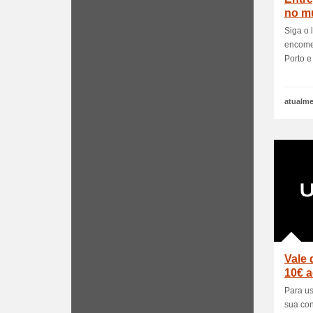
no m
Siga o 
encomen
Porto e
atualme
Vale 
10€ a
Para us
sua con