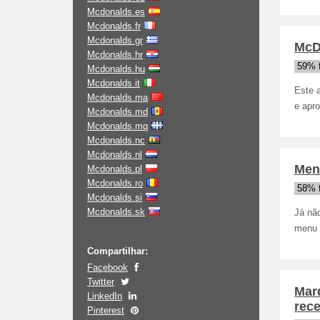
Mcdonalds.es
Mcdonalds.fr
Mcdonalds.gr
McD
Mcdonalds.hr
59% 
Mcdonalds.hu
Mcdonalds.it
Este 
Mcdonalds.ma
e apr
Mcdonalds.md
Mcdonalds.mq
Mcdonalds.nc
Mcdonalds.nl
Men
Mcdonalds.pl
Mcdonalds.ro
58% 
Mcdonalds.si
Mcdonalds.sk
Já nã
menu 
Compartilhar:
Facebook
Twitter
Marq
LinkedIn
rece
Pinterest