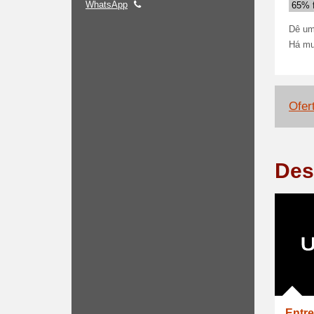
WhatsApp
65% 
Dê um
Há mu
Ofer
Des
Entre