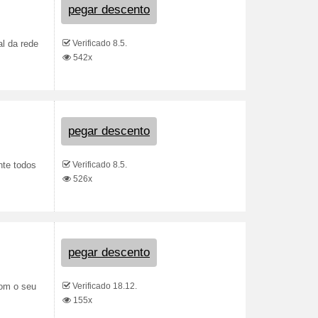
pegar descento
Verificado 8.5.
al da rede
542x
pegar descento
Verificado 8.5.
nte todos
526x
pegar descento
Verificado 18.12.
com o seu
155x