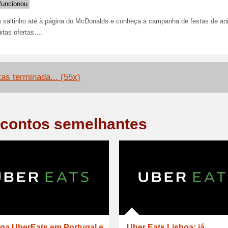
funcionou
 saltinho até à página do McDonalds e conheça a campanha de festas de ani
itas ofertas….
tas terminada... (55x)
contos semelhantes
ga UberEats em Portugal e
Uber Eats Lisboa: já