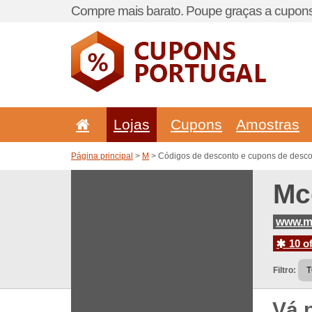
Compre mais barato. Poupe graças a cupons
Lojas
Cupons
Amostras
Página principal
>
M
> Códigos de desconto e cupons de desco
Mc
www.m
10 of
Filtro:
Vá 