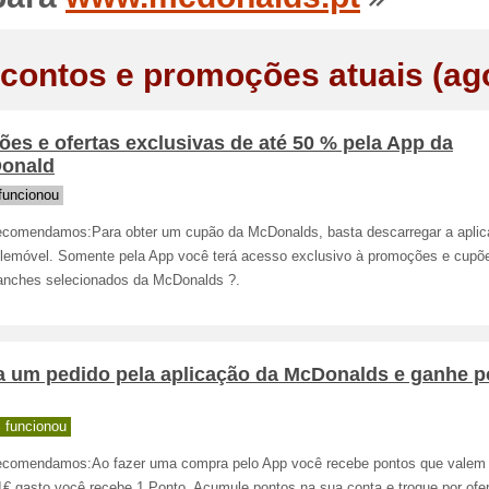
contos e promoções atuais (ag
es e ofertas exclusivas de até 50 % pela App da
onald
funcionou
ecomendamos:Para obter um cupão da McDonalds, basta descarregar a aplic
elemóvel. Somente pela App você terá acesso exclusivo à promoções e cupõe
lanches selecionados da McDonalds ?.
a um pedido pela aplicação da McDonalds e ganhe p
 funcionou
ecomendamos:Ao fazer uma compra pelo App você recebe pontos que valem
1€ gasto você recebe 1 Ponto. Acumule pontos na sua conta e troque por ofe