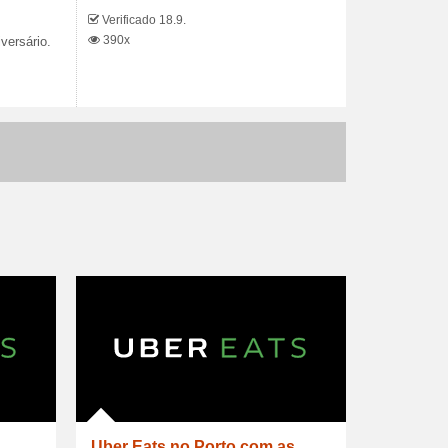
Verificado 18.9.
390x
versário.
Uber Eats no Porto com as