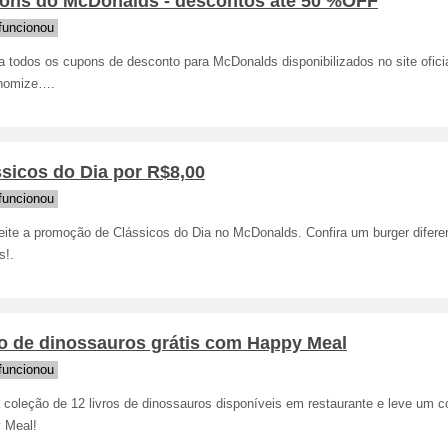
ons do McDonalds - descontos até 50 %OFF
funcionou
a todos os cupons de desconto para McDonalds disponibilizados no site ofici
nomize….
sicos do Dia por R$8,00
funcionou
eite a promoção de Clássicos do Dia no McDonalds. Confira um burger difere
s!.
ro de dinossauros grátis com Happy Meal
funcionou
a coleção de 12 livros de dinossauros disponíveis em restaurante e leve um 
 Meal!