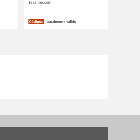
Teashop.com.
Códigos
atualmente válido
e
 | Takeaway
.