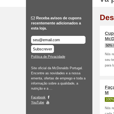
Des
Receba avisos de cupons
recentemente adicionados a
esta loja.
Cupõ
McD
50% 
Subscrever
Nós r
Política de Privacidade
seu t
para 
Site oficial da McDonalds Portugal.
Encontre as novidades e a nossa
ementa, ofertas de emprego e toda a
informação sobre a qualidade, a
Faç
nutrição e a ...
M
Facebook
100%
YouTube
Nós r
cada 