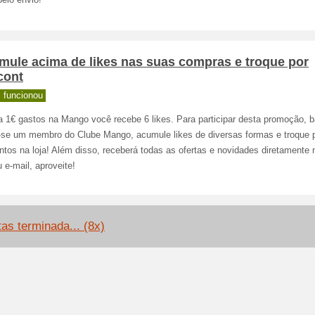
elo envio!
mule acima de likes nas suas compras e troque por
cont
 funcionou
a 1€ gastos na Mango você recebe 6 likes. Para participar desta promoção, b
r-se um membro do Clube Mango, acumule likes de diversas formas e troque 
tos na loja! Além disso, receberá todas as ofertas e novidades diretamente 
 e-mail, aproveite!
tas terminada... (8x)