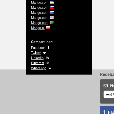
Mango.com
Mango.com
Mango.com
Mango.com
Mango.com
Mango.pl
Compartilhar:
Facebook
Twitter
LinkedIn
Pinterest
WhatsApp
Receba 
N
Fa