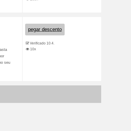
pegar descento
Verificado 10.4.
10x
asta
por
no seu