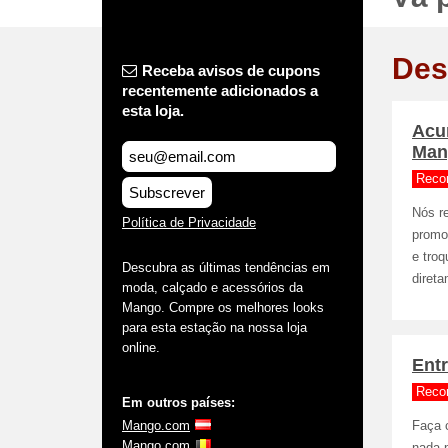
Des
Receba avisos de cupons
recentemente adicionados a
esta loja.
Acum
Man
Reco
Subscrever
Nós r
Política de Privacidade
promo
e troq
Descubra as últimas tendências em
direta
moda, calçado e acessórios da
Mango. Compre os melhores looks
para esta estação na nossa loja
online.
Ent
Reco
Em outros países:
Mango.com
Faça 
Mango.com