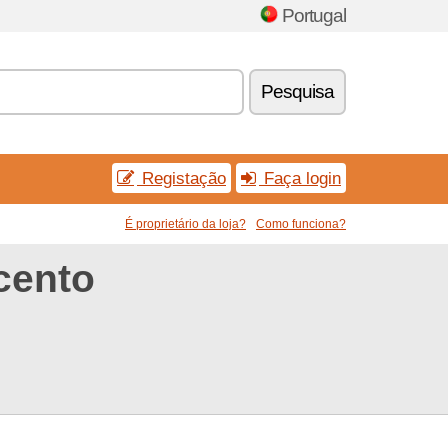
Portugal
Pesquisa
Registação
Faça login
É proprietário da loja?
Como funciona?
cento