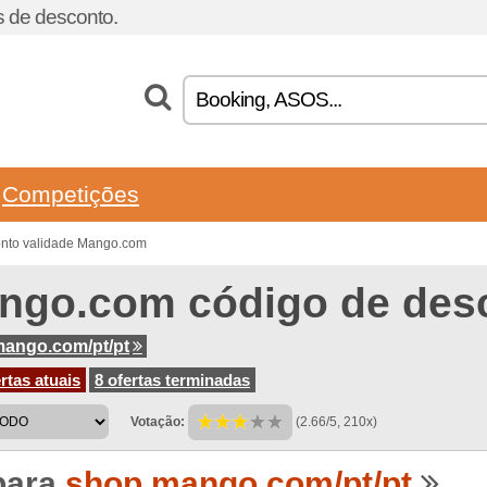
 de desconto.
Competições
onto validade Mango.com
ngo.com código de des
ango.com/pt/pt
rtas atuais
8 ofertas terminadas
Votação:
(2.66/5, 210x)
para
shop.mango.com/pt/pt