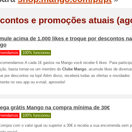
contos e promoções atuais (ag
ule acima de 1.000 likes e troque por descontos na
go
mendamos
100% funcionou
ecomendamos:A cada 1€ gastos na Mango você recebe 6 likes. Para participa
ção, basta tornar-se um membro do
Clube Mango
, acumule likes de divers
ue por descontos na loja! Além disso, receberá todas as ofertas e novidades
mente no seu app ou e-mail, aproveite!
rega grátis Mango na compra mínima de 30€
mendamos
100% funcionou
compra com o valor igual ou superior a 30€ e receba a sua encomenda sem 