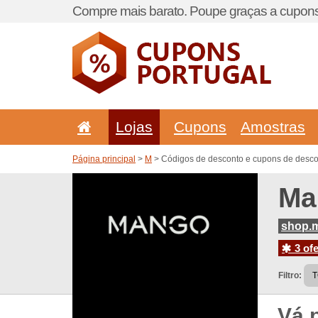
Compre mais barato. Poupe graças a cupons
Lojas
Cupons
Amostras
Página principal
>
M
> Códigos de desconto e cupons de desc
Ma
shop.m
3 ofe
Filtro:
Vá 