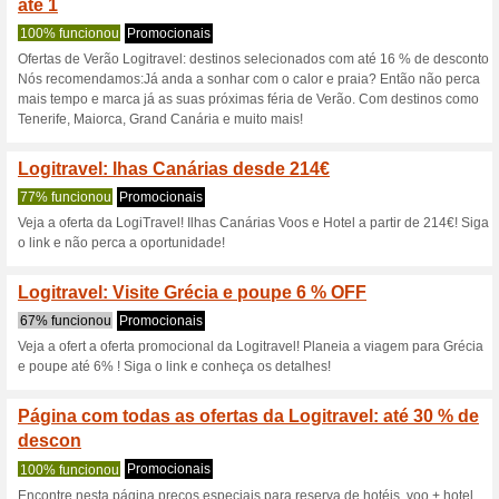
Logitravel.pt c
8 ofertas atuais
49 ofertas te
Filtro:
Votação:
Vá para
www.logitravel.pt
Receba avisos de cupons r
adicionados a esta loja..
S