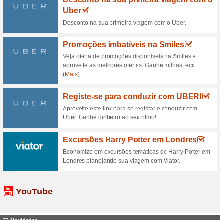
67% funcionou
Promocionai
Veja a ofert a oferta promocio
e poupe até 6% ! Siga o link 
Página com todas as o
descon
100% funcionou
Promociona
Encontre nesta página preços 