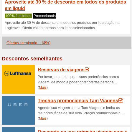
Tenerife, Maiorca, Grand Caná
Logitravel: lhas Can
77% funcionou
Promocionai
Veja a oferta da LogiTravel! I
o link e não perca a oportuni
Logitravel: Visite Gr