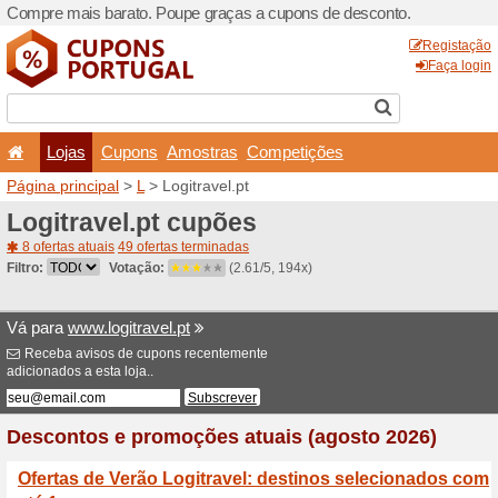
Compre mais barato. Poupe
Lojas
Cupons
Amo
Página principal
>
L
> Logit