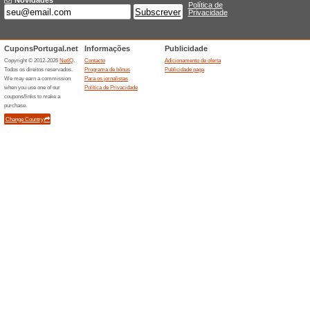
cruzeiros, pacotes e circuit
Ofertas de Verão Logi
descont
100% funcionou
Promociona
Já anda a sonhar com o calor
já as suas próximas féria de 
Grand Canária e muito mais!