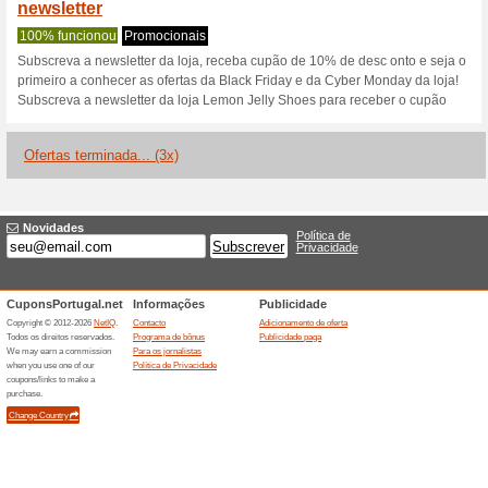
Lemonjelly.com
1 oferta atual
3 ofertas termi
Filtro:
Votação:
Vá para
www.lemonjelly.c
Receba avisos de cupons r
adicionados a esta loja..
S