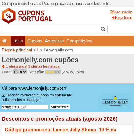
Compre mais barato. Poupe
Lojas
Cupons
Amo
Página principal
>
L
> Lemo