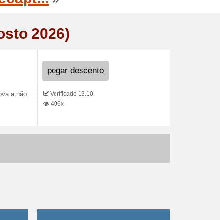
osto 2026)
pegar descento
Verificado 13.10.
ova a não
406x