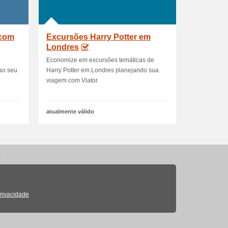
 com
Excursões Harry Potter em
Londres
Economize em excursões temáticas de
ao seu
Harry Potter em Londres planejando sua
viagem com Viator.
atualmente válido
.
Privacidade