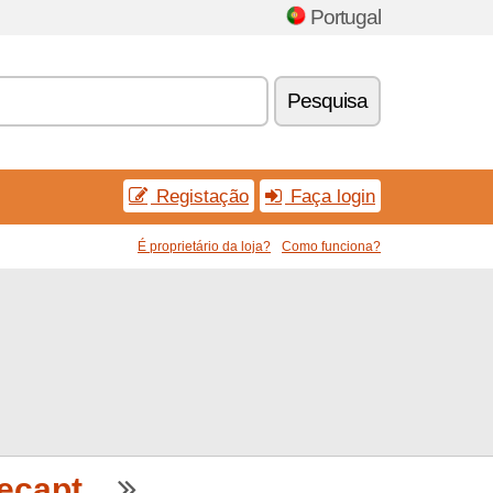
Portugal
Pesquisa
Registação
Faça login
É proprietário da loja?
Como funciona?
capt...