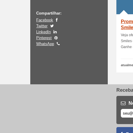
Compartilhar:
Facebook
Prom
Twitter
Smil
LinkedIn
Veja of
Pinterest
Smiles 
WhatsApp
Ganhe m
atualme
Receba 
N