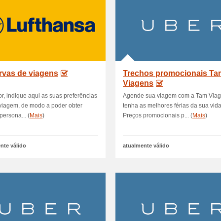
rvas de viagens
Trechos promocionais Ta
Viagens
or, indique aqui as suas preferências
Agende sua viagem com a Tam Viag
viagem, de modo a poder obter
tenha as melhores férias da sua vida
persona... (
Mais
)
Preços promocionais p... (
Mais
)
nte válido
atualmente válido