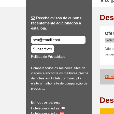
Des
Receba avisos de cupons
recentemente adicionados a
esta loja.
Ofer
62% 
Subscrever
Não p
perde
Política de Privacidade
Compare todos os melhores sites de
viagem e encontre os melhores preços
Ofer
de hotéis em HotelsCombined.pt -
eleito o melhor site de comparação de
preços ...
Des
Em outros países:
Hotelscombined.ae
Hotelscombined.at