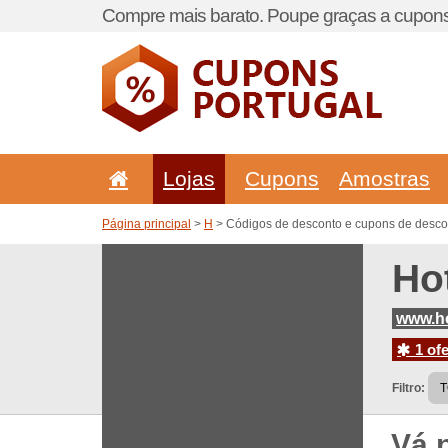
Compre mais barato. Poupe graças a cupons
Lojas
Cupons
Amostras
Página principal
>
H
> Códigos de desconto e cupons de desco
Ho
www.ho
1 ofe
Filtro:
Vá 