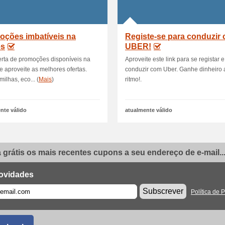
oções imbatíveis na
Registe-se para conduzir
es
UBER!
erta de promoções disponíveis na
Aproveite este link para se registar e
e aproveite as melhores ofertas.
conduzir com Uber. Ganhe dinheiro 
ilhas, eco... (
Mais
)
ritmo!.
nte válido
atualmente válido
grátis os mais recentes cupons a seu endereço de e-mail..
ovidades
Subscrever
Política de 