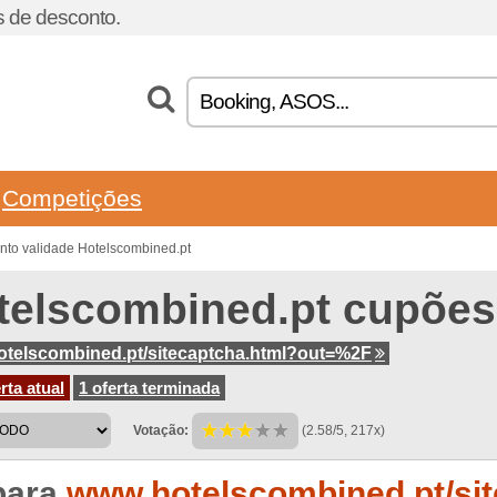
 de desconto.
Competições
nto validade Hotelscombined.pt
telscombined.pt cupões
telscombined.pt/sitecaptcha.html?out=%2F
rta atual
1 oferta terminada
Votação:
(2.58/5, 217x)
para
www.hotelscombined.pt/site