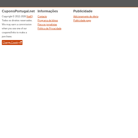
Descontos e promoç
Ganhe 1 noite de re
100% funcionou
Promociona
Para usufruir desta oferta ap
hotéis com a sua conta. Por c