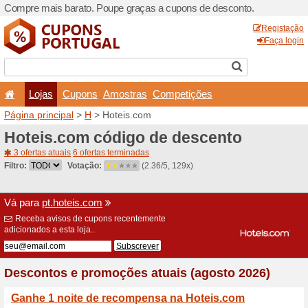
Compre mais barato. Poupe
Lojas
Cupons
Amo
Página principal
>
H
> Hote