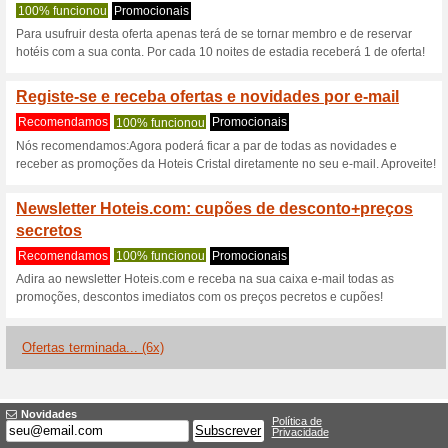
Hoteis.com cód
3 ofertas atuais
6 ofertas ter
Filtro:
Votação:
Vá para
pt.hoteis.com
Receba avisos de cupons r
adicionados a esta loja..
S