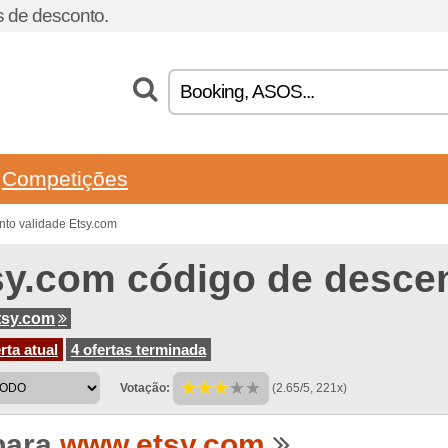
 de desconto.
Competições
to validade Etsy.com
sy.com código de desce
tsy.com
rta atual
4 ofertas terminada
Votação:
(2.65/5, 221x)
para
www.etsy.com