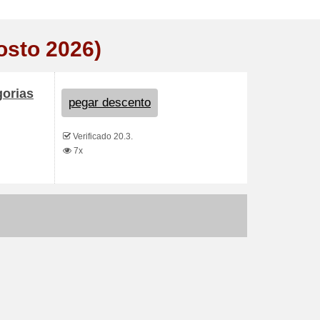
osto 2026)
gorias
pegar descento
Verificado 20.3.
7x