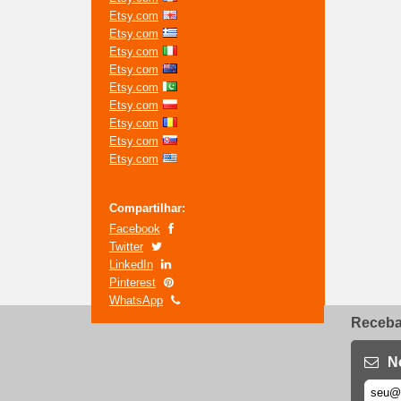
Etsy.com
Etsy.com
Etsy.com
Etsy.com
Etsy.com
Etsy.com
Etsy.com
Etsy.com
Etsy.com
Compartilhar:
Facebook
Twitter
LinkedIn
Pinterest
WhatsApp
Receba 
N