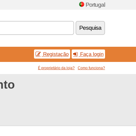
Portugal
Pesquisa
Registação
Faça login
É proprietário da loja?
Como funciona?
nto