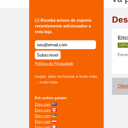
Des
Receba avisos de cupons
recentemente adicionados a
esta loja.
Enco
100%
Subscrever
Encon
Política de Privacidade
roupas, jóias exclusivas e muito mais
... muito mais.
Ofer
Em outros países:
Etsy.com
Etsy.com
Etsy.com
Etsy.com
Etsy.com