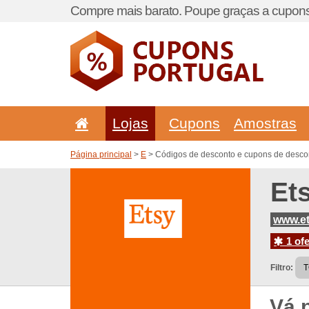
Compre mais barato. Poupe graças a cupons
Lojas
Cupons
Amostras
Página principal
>
E
> Códigos de desconto e cupons de descon
Et
www.e
1 ofe
Filtro:
Vá 