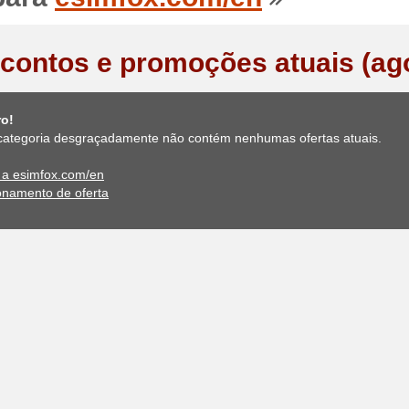
contos e promoções atuais (ag
ro!
categoria desgraçadamente não contém nenhumas ofertas atuais.
e a esimfox.com/en
onamento de oferta