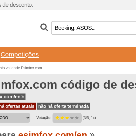
 de desconto.
Competições
nto validade Esimfox.com
imfox.com código de de
x.com/en
á ofertas atuais
não há oferta terminada
Votação:
(3/5, 1x)
para
esimfox.com/en