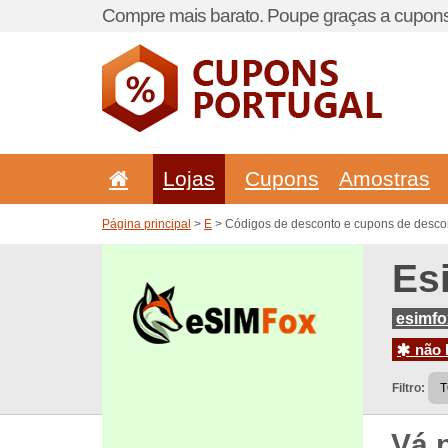
Compre mais barato. Poupe graças a cupons
Lojas
Cupons
Amostras
Página principal
>
E
> Códigos de desconto e cupons de desco
Es
esimfo
não h
Filtro:
Vá 