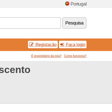
Portugal
Pesquisa
Registação
Faça login
É proprietário da loja?
Como funciona?
scento