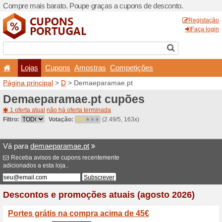
Compre mais barato. Poupe
Lojas
Cupons
Amo
Página principal
>
D
> Dem