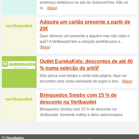
Descontos e promoç
Portes grátis na com
86% funcionou
Promocionai
Receba a sua compra sem pag
mínimo de 45€ e receba a en