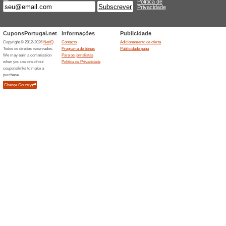
Descontos semelha
Cupões
de até
Esta pági
olhadela 
(
Mais
)
Ofereç