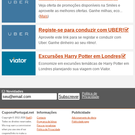
Descontos e promoç
Inserção de anúncio
64% funcionou
Promocionai
O seu anúncio estará visível po
descrição, dados de contacto