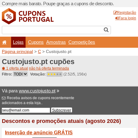
Compre mais barato. Poupe
Lojas
Cupons
Amo
Página principal
>
C
> Custo