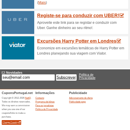
Código BudgetAir -10
60% funcionou
Promocionai
Subscreva a newsletter da lo
desconto! Não perca! Subscrev
o cupão
Oferta para familias 
64% funcionou
Promocionai