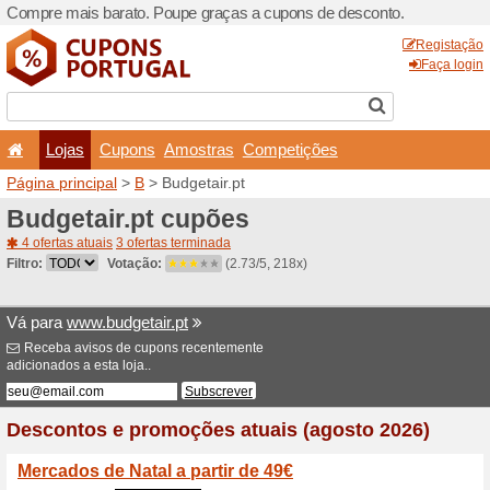
Compre mais barato. Poupe
Lojas
Cupons
Amo
Página principal
>
B
> Budge