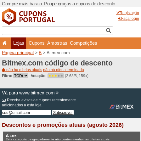
Compre mais barato. Poupe
Lojas
Cupons
Amo
Página principal
>
B
> Bitm