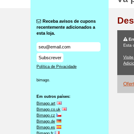
Des
Receba avisos de cupons
recentemente adicionados a
esta loja.
Er
Esta 
Visit
Subscrever
Adici
Política de Privacidade
bimago.
Ofer
Em outros países:
Bimago.art
Bimago.co.uk
Bimago.cz
Bimago.de
Bimago.es
Bimago.fr