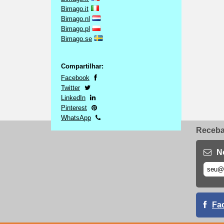
Bimago.it
Bimago.nl
Bimago.pl
Bimago.se
Compartilhar:
Facebook
Twitter
LinkedIn
Pinterest
WhatsApp
Receba 
N
Fa