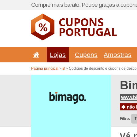
Compre mais barato. Poupe graças a cupons
Lojas
Cupons
Amostras
Página principal
>
B
> Códigos de desconto e cupons de desco
Bi
www.b
não h
Filtro:
Vá 