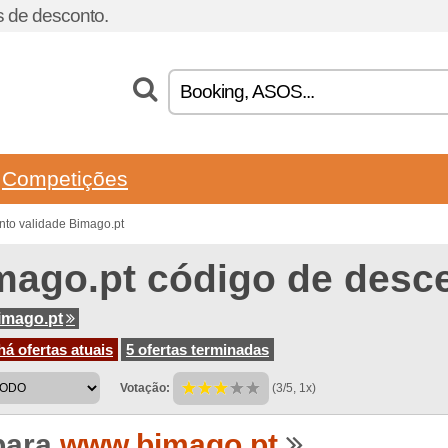
 de desconto.
Competições
nto validade Bimago.pt
mago.pt código de desc
imago.pt
á ofertas atuais
5 ofertas terminadas
Votação:
(3/5, 1x)
para
www.bimago.pt