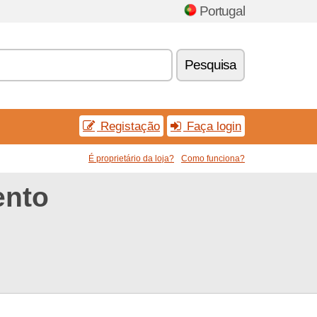
Portugal
Pesquisa
Registação
Faça login
É proprietário da loja?
Como funciona?
ento