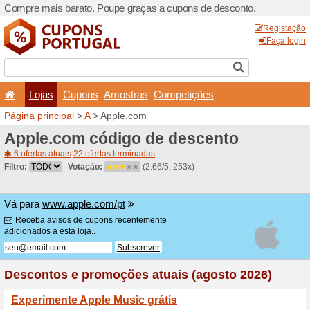
Compre mais barato. Poupe
Lojas
Cupons
Amo
Página principal
>
A
> Appl