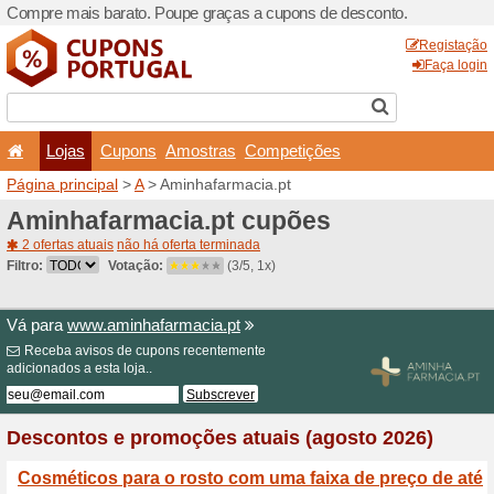
Compre mais barato. Poupe
Lojas
Cupons
Amo
Página principal
>
A
> Amin