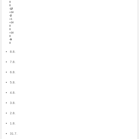
Estatística
CuponsPortugal.net é um s
Portugal. Atualizado diariam
Lojas:
795
Cupões:
248
Promoções:
1 566
Amostras:
0
Competições:
0