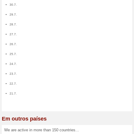
Dos usuários:
98
0
0
0
0
0
+14
0
0
-17
+14
-2
+1
+14
0