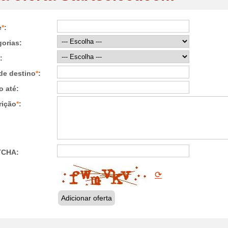
e
*
:
orias:
:
de destino
*
:
o até:
rição
*
:
TCHA:
⟳
Adicionar oferta