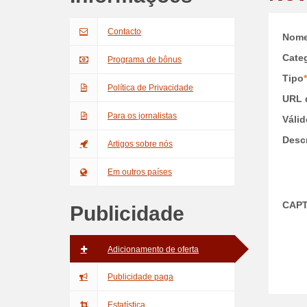
Contacto
Nom
Categ
Programa de bônus
Tipo
*
Política de Privacidade
URL 
Para os jornalistas
Válid
Desc
Artigos sobre nós
Em outros países
CAP
Publicidade
Adicionamento de oferta
Publicidade paga
Estatística