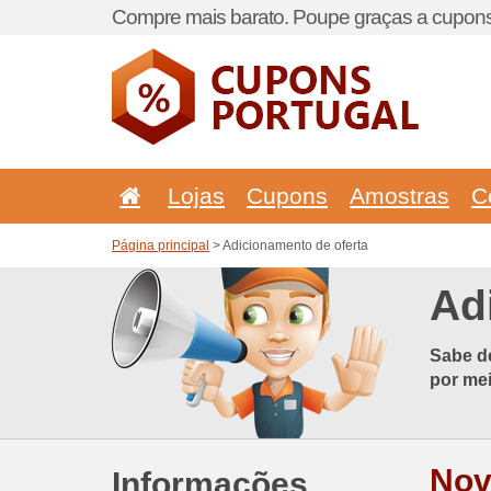
Compre mais barato. Poupe graças a cupons
Lojas
Cupons
Amostras
C
Página principal
> Adicionamento de oferta
Ad
Sabe d
por mei
Nov
Informações