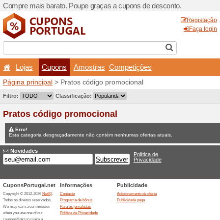
Compre mais barato. Poupe
Lojas
Cupons
Amo
Página principal
> Pratos c